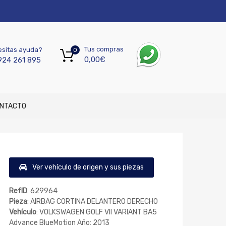
Tus compras
sitas ayuda?
0
0,00
€
924 261 895
NTACTO
Ver vehículo de origen y sus piezas
RefID
: 629964
Pieza
: AIRBAG CORTINA DELANTERO DERECHO
Vehículo
: VOLKSWAGEN GOLF VII VARIANT BA5
Advance BlueMotion Año: 2013