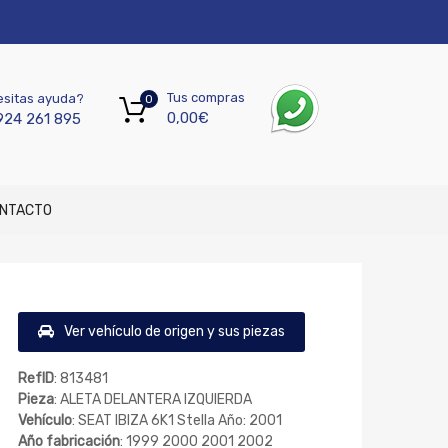
Tus compras
sitas ayuda?
0
0,00
€
924 261 895
NTACTO
Ver vehículo de origen y sus piezas
RefID
: 813481
Pieza
: ALETA DELANTERA IZQUIERDA
Vehículo
: SEAT IBIZA 6K1 Stella Año: 2001
Año fabricación
: 1999 2000 2001 2002