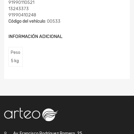
91990110521
13243373
91990410248
Código del vehículo
: 00533
INFORMACIÓN ADICIONAL
Peso
5 kg
Av. Francisco Rodríguez Romero, 25