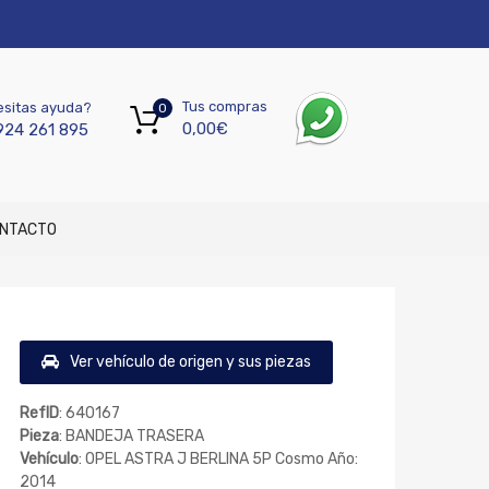
Tus compras
sitas ayuda?
0
0,00
€
924 261 895
NTACTO
Ver vehículo de origen y sus piezas
RefID
: 640167
Pieza
: BANDEJA TRASERA
Vehículo
: OPEL ASTRA J BERLINA 5P Cosmo Año:
2014