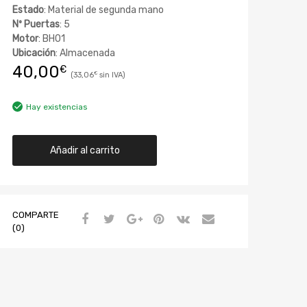
Estado
: Material de segunda mano
Nº Puertas
: 5
Motor
: BH01
Ubicación
: Almacenada
40,00
€
33,06
€
Hay existencias
Añadir al carrito
COMPARTE
(0)