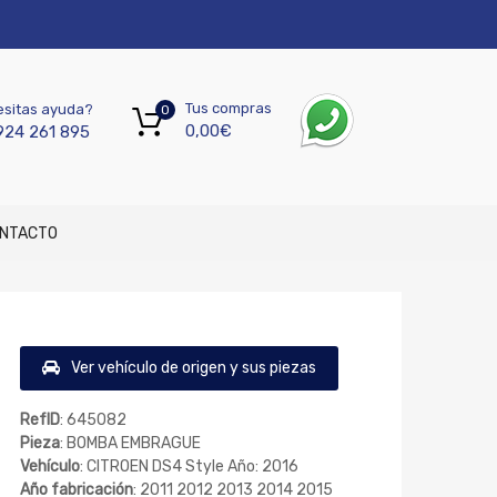
Tus compras
sitas ayuda?
0
0,00
€
924 261 895
NTACTO
Ver vehículo de origen y sus piezas
RefID
: 645082
Pieza
: BOMBA EMBRAGUE
Vehículo
: CITROEN DS4 Style Año: 2016
Año fabricación
: 2011 2012 2013 2014 2015