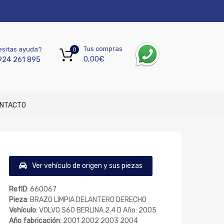
Tus compras
sitas ayuda?
0
0,00
€
924 261 895
NTACTO
Ver vehículo de origen y sus piezas
RefID
: 660067
Pieza
: BRAZO LIMPIA DELANTERO DERECHO
Vehículo
: VOLVO S60 BERLINA 2.4 D Año: 2005
Año fabricación
: 2001 2002 2003 2004