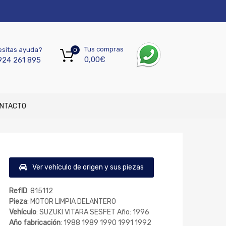
Tus compras
sitas ayuda?
0
0,00
€
924 261 895
NTACTO
Ver vehículo de origen y sus piezas
RefID
: 815112
Pieza
: MOTOR LIMPIA DELANTERO
Vehículo
: SUZUKI VITARA SESFET Año: 1996
Año fabricación
: 1988 1989 1990 1991 1992