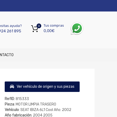
Tus compras
sitas ayuda?
0
0,00
€
924 261 895
NTACTO
Ver vehículo de origen y sus piezas
RefID
: 815333
Pieza
: MOTOR LIMPIA TRASERO
Vehículo
: SEAT IBIZA 6L1 Cool Año: 2002
Año fabricación
: 2004 2005