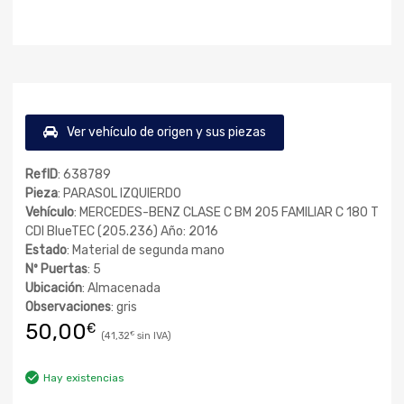
Ver vehículo de origen y sus piezas
RefID
: 638789
Pieza
: PARASOL IZQUIERDO
Vehículo
: MERCEDES-BENZ CLASE C BM 205 FAMILIAR C 180 T
CDI BlueTEC (205.236) Año: 2016
Estado
: Material de segunda mano
Nº Puertas
: 5
Ubicación
: Almacenada
Observaciones
: gris
50,00
€
41,32
€
Hay existencias