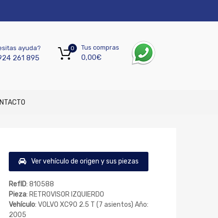
Tus compras
sitas ayuda?
0
0,00
€
924 261 895
NTACTO
Ver vehículo de origen y sus piezas
RefID
: 810588
Pieza
: RETROVISOR IZQUIERDO
Vehículo
: VOLVO XC90 2.5 T (7 asientos) Año:
2005