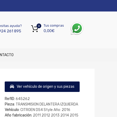
Tus compras
sitas ayuda?
0
0,00
€
924 261 895
NTACTO
Ver vehículo de origen y sus piezas
RefID
: 645262
Pieza
: TRANSMISION DELANTERA IZQUIERDA
Vehículo
: CITROEN DS4 Style Año: 2016
Año fabricación
: 2011 2012 2013 2014 2015