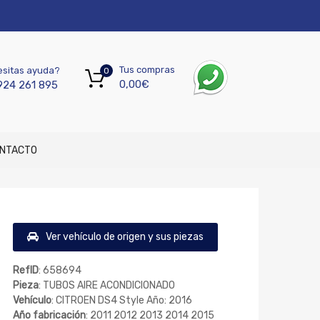
Tus compras
sitas ayuda?
0
0,00
€
924 261 895
NTACTO
Ver vehículo de origen y sus piezas
RefID
: 658694
Pieza
: TUBOS AIRE ACONDICIONADO
Vehículo
: CITROEN DS4 Style Año: 2016
Año fabricación
: 2011 2012 2013 2014 2015