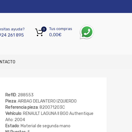
Tus compras
sitas ayuda?
0
0,00
€
924 261 895
NTACTO
RefID
: 288553
Pieza
: AIRBAG DELANTERO IZQUIERDO
Referencia pieza
: 820071203C
Vehículo
: RENAULT LAGUNA II BG0 Authentique
Año: 2004
Estado
: Material de segunda mano