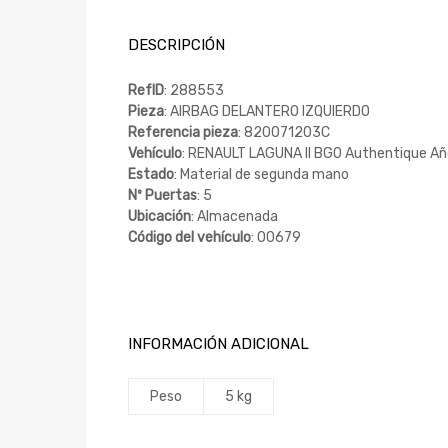
DESCRIPCIÓN
RefID
: 288553
Pieza
: AIRBAG DELANTERO IZQUIERDO
Referencia pieza
: 820071203C
Vehículo
: RENAULT LAGUNA II BG0 Authentique Añ
Estado
: Material de segunda mano
Nº Puertas
: 5
Ubicación
: Almacenada
Código del vehículo
: 00679
INFORMACIÓN ADICIONAL
Peso
5 kg