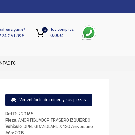
Tus compras
sitas ayuda?
0
0,00
€
924 261 895
NTACTO
Ver vehículo de origen y sus piezas
RefID
: 220165
Pieza
: AMORTIGUADOR TRASERO IZQUIERDO
Vehículo
: OPEL GRANDLAND X 120 Aniversario
Año: 2019