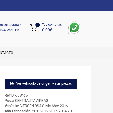
Tus compras
sitas ayuda?
0
0,00
€
924 261 895
NTACTO
Ver vehículo de origen y sus piezas
RefID
: 658163
Pieza
: CENTRALITA AIRBAG
Vehículo
: CITROEN DS4 Style Año: 2016
Año fabricación
: 2011 2012 2013 2014 2015