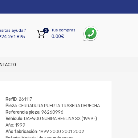
Tus compras
sitas ayuda?
0
0,00
€
924 261 895
NTACTO
RefID
: 261117
Pieza
: CERRADURA PUERTA TRASERA DERECHA
Referencia pieza
: 96260996
Vehículo
: DAEWOO NUBIRA BERLINA SX (1999-)
Año: 1999
Año fabricación
: 1999 2000 2001 2002