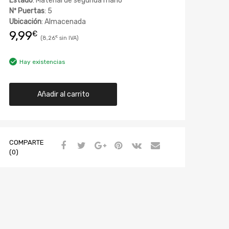
Estado
: Material de segunda mano
Nº Puertas
: 5
Ubicación
: Almacenada
9,99
€
8,26
€
Hay existencias
Añadir al carrito
COMPARTE
(0)