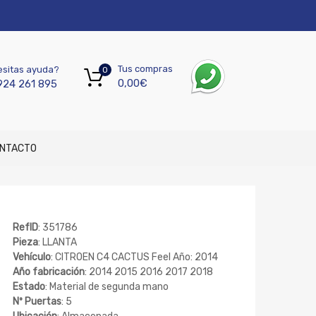
Tus compras
sitas ayuda?
0
0,00
€
924 261 895
NTACTO
RefID
: 351786
Pieza
: LLANTA
Vehículo
: CITROEN C4 CACTUS Feel Año: 2014
Año fabricación
: 2014 2015 2016 2017 2018
Estado
: Material de segunda mano
Nº Puertas
: 5