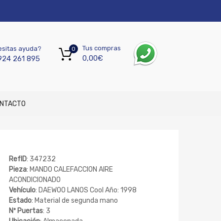
Tus compras
sitas ayuda?
0
0,00
€
924 261 895
NTACTO
RefID
: 347232
Pieza
: MANDO CALEFACCION AIRE
ACONDICIONADO
Vehículo
: DAEWOO LANOS Cool Año: 1998
Estado
: Material de segunda mano
Nº Puertas
: 3