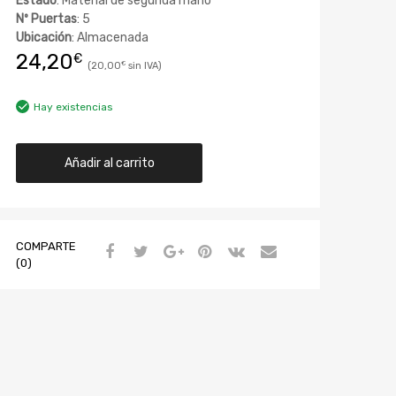
Estado
: Material de segunda mano
Nº Puertas
: 5
Ubicación
: Almacenada
24,20
€
20,00
€
Hay existencias
Añadir al carrito
COMPARTE
(0)