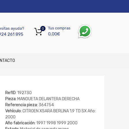
Tus compras
sitas ayuda?
0
0,00
€
924 261 895
NTACTO
RefID
: 192730
Pieza
: MANGUETA DELANTERA DERECHA
Referencia pieza
: 364754
Vehículo
: CITROEN XSARA BERLINA 1.9 TD SX Año:
2000
Año fabricación
: 1997 1998 1999 2000