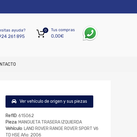
Tus compras
sitas ayuda?
0
0,00
€
924 261 895
NTACTO
Ver vehículo de origen y sus piezas
RefID
: 615062
Pieza
: MANGUETA TRASERA IZQUIERDA
Vehículo
: LAND ROVER RANGE ROVER SPORT V6
TD HSE Año: 2006