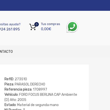
Tus compras
sitas ayuda?
0
0,00
€
924 261 895
NTACTO
RefID
: 273510
Pieza
: PARASOL DERECHO
Referencia pieza
: 1708997
Vehículo
: FORD FOCUS BERLINA CAP Ambiente
(D) Año: 2005
Estado
: Material de segunda mano