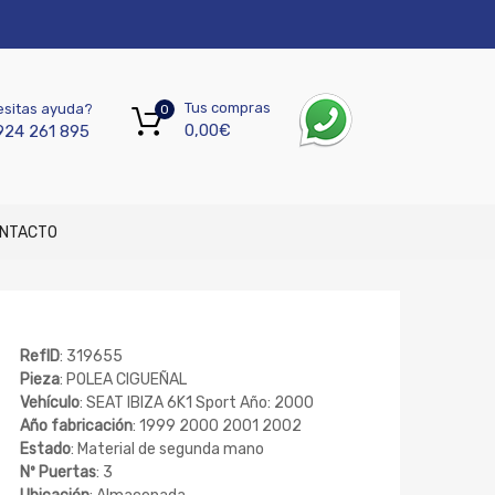
Tus compras
sitas ayuda?
0
0,00
€
924 261 895
NTACTO
RefID
: 319655
Pieza
: POLEA CIGUEÑAL
Vehículo
: SEAT IBIZA 6K1 Sport Año: 2000
Año fabricación
: 1999 2000 2001 2002
Estado
: Material de segunda mano
Nº Puertas
: 3