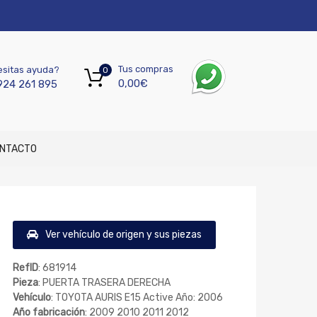
Tus compras
sitas ayuda?
0
0,00
€
924 261 895
NTACTO
Ver vehículo de origen y sus piezas
RefID
: 681914
Pieza
: PUERTA TRASERA DERECHA
Vehículo
: TOYOTA AURIS E15 Active Año: 2006
Año fabricación
: 2009 2010 2011 2012