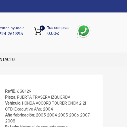
Tus compras
sitas ayuda?
0
0,00
€
924 261 895
NTACTO
RefID
: 638129
Pieza
: PUERTA TRASERA IZQUIERDA
Vehículo
: HONDA ACCORD TOURER CNCM 2.2i
CTDi Executive Año: 2004
Año fabricación
: 2003 2004 2005 2006 2007
2008