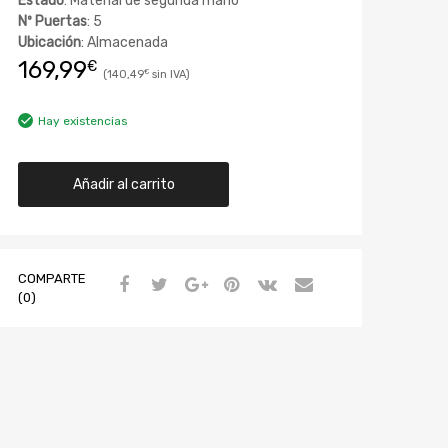
Estado
: Material de segunda mano
Nº Puertas
: 5
Ubicación
: Almacenada
169,99
€
140,49
€
Hay existencias
Añadir al carrito
COMPARTE
(0)