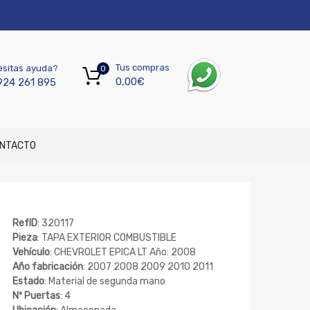
Tus compras
sitas ayuda?
0
0,00
€
924 261 895
NTACTO
RefID
: 320117
Pieza
: TAPA EXTERIOR COMBUSTIBLE
Vehículo
: CHEVROLET EPICA LT Año: 2008
Año fabricación
: 2007 2008 2009 2010 2011
Estado
: Material de segunda mano
Nº Puertas
: 4