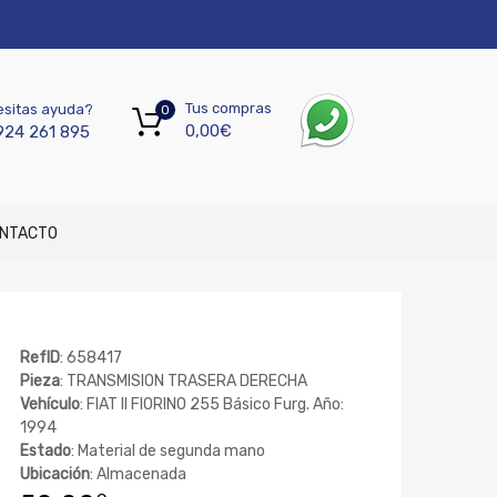
Tus compras
sitas ayuda?
0
0,00
€
924 261 895
NTACTO
RefID
: 658417
Pieza
: TRANSMISION TRASERA DERECHA
Vehículo
: FIAT II FIORINO 255 Básico Furg. Año:
1994
Estado
: Material de segunda mano
Ubicación
: Almacenada