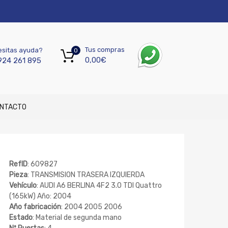
Tus compras
sitas ayuda?
0
0,00
€
924 261 895
NTACTO
RefID
: 609827
Pieza
: TRANSMISION TRASERA IZQUIERDA
Vehículo
: AUDI A6 BERLINA 4F2 3.0 TDI Quattro
(165kW) Año: 2004
Año fabricación
: 2004 2005 2006
Estado
: Material de segunda mano